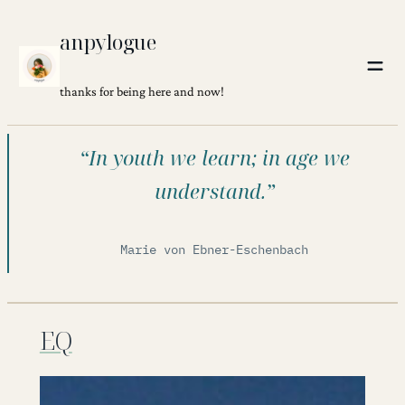
Skip
anpylogue
to
content
thanks for being here and now!
“In youth we learn; in age we
understand.”
Marie von Ebner-Eschenbach
EQ