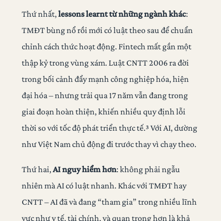
Thứ nhất,
lessons learnt từ những ngành khác
:
TMĐT bùng nổ rồi mới có luật theo sau để chuẩn
chỉnh cách thức hoạt động. Fintech mất gần một
thập kỷ trong vùng xám. Luật CNTT 2006 ra đời
trong bối cảnh đẩy mạnh công nghiệp hóa, hiện
đại hóa – nhưng trải qua 17 năm vẫn đang trong
giai đoạn hoàn thiện, khiến nhiều quy định lỗi
thời so với tốc độ phát triển thực tế.³ Với AI, dường
như Việt Nam chủ động đi trước thay vì chạy theo.
Thứ hai,
AI nguy hiểm hơn
: không phải ngẫu
nhiên mà AI có luật nhanh. Khác với TMĐT hay
CNTT – AI đã và đang “tham gia” trong nhiều lĩnh
vực như y tế, tài chính, và quan trọng hơn là khả