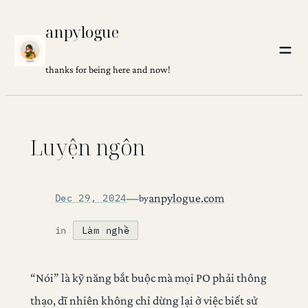
Skip
anpylogue
to
content
thanks for being here and now!
Luyện ngôn
—
anpylogue.com
Dec 29, 2024
by
in
Làm nghề
“Nói” là kỹ năng bắt buộc mà mọi PO phải thông
thạo, dĩ nhiên không chỉ dừng lại ở việc biết sử