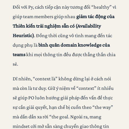
Đối với Py, cách tiếp cận này tương đối “healthy” vì
giúp team members giúp nhau
giảm tác động của
Thiên kiến trải nghiệm sẵn có (Availability
Heuristic)
. Đồng thời cũng vô tình mang đến tác
dụng phụ là
bình quân domain knowledge của
teams
khi mọi thông tin đều được thẳng thắn chia
sẻ.
Dĩ nhiên, “context là” không dừng lại ở cách nói
mà còn là tư duy. Giữ ý niệm về “context” ít nhiều
sẽ giúp PO luôn hướng giải pháp đến vấn đề thực
sự cần giải quyết, hạn chế bị cuốn theo “the way”
mà dần dần xa rời “the goal. Ngoài ra, mang
mindset cởi mở sẵn sàng chuyển giao thông tin