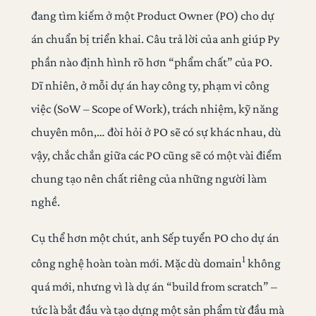
đang tìm kiếm ở một Product Owner (PO) cho dự
án chuẩn bị triển khai. Câu trả lời của anh giúp Py
phần nào định hình rõ hơn “phẩm chất” của PO.
Dĩ nhiên, ở mỗi dự án hay công ty, phạm vi công
việc (SoW – Scope of Work), trách nhiệm, kỹ năng
chuyên môn,… đòi hỏi ở PO sẽ có sự khác nhau, dù
vậy, chắc chắn giữa các PO cũng sẽ có một vài điểm
chung tạo nên chất riêng của những người làm
nghề.
Cụ thể hơn một chút, anh Sếp tuyển PO cho dự án
1
công nghệ hoàn toàn mới. Mặc dù domain
không
quá mới, nhưng vì là dự án “build from scratch” –
tức là bắt đầu và tạo dựng một sản phẩm từ đầu mà