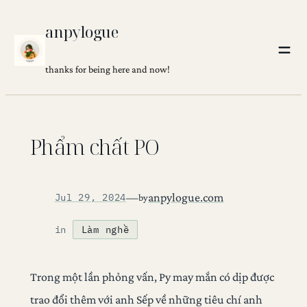
Skip
anpylogue
to
content
thanks for being here and now!
Phẩm chất PO
—
anpylogue.com
Jul 29, 2024
by
in
Làm nghề
Trong một lần phỏng vấn, Py may mắn có dịp được
trao đổi thêm với anh Sếp về những tiêu chí anh