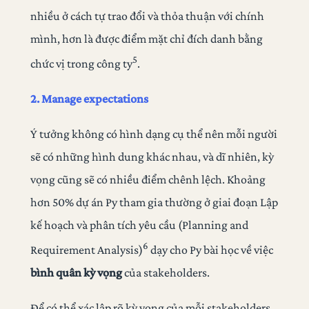
nhiều ở cách tự trao đổi và thỏa thuận với chính
mình, hơn là được điểm mặt chỉ đích danh bằng
5
chức vị trong công ty
.
2. Manage expectations
Ý tưởng không có hình dạng cụ thể nên mỗi người
sẽ có những hình dung khác nhau, và dĩ nhiên, kỳ
vọng cũng sẽ có nhiều điểm chênh lệch. Khoảng
hơn 50% dự án Py tham gia thường ở giai đoạn Lập
kế hoạch và phân tích yêu cầu (Planning and
6
Requirement Analysis)
dạy cho Py bài học về việc
bình quân kỳ vọng
của stakeholders.
Để có thể xác lập rõ kỳ vọng của mỗi stakeholders,