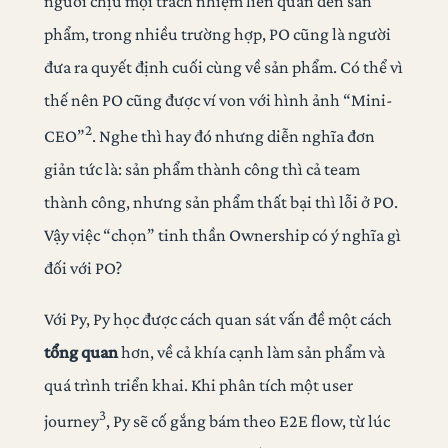
người chịu mọi trách nhiệm liên quan đến sản
phẩm, trong nhiều trường hợp, PO cũng là người
đưa ra quyết định cuối cùng về sản phẩm. Có thể vì
thế nên PO cũng được ví von với hình ảnh “Mini-
2
CEO”
. Nghe thì hay đó nhưng diễn nghĩa đơn
giản tức là: sản phẩm thành công thì cả team
thành công, nhưng sản phẩm thất bại thì lỗi ở PO.
Vậy việc “chọn” tinh thần Ownership có ý nghĩa gì
đối với PO?
Với Py, Py học được cách quan sát vấn đề một cách
tổng quan
hơn, về cả khía cạnh làm sản phẩm và
quá trình triển khai. Khi phân tích một user
3
journey
, Py sẽ cố gắng bám theo E2E flow, từ lúc