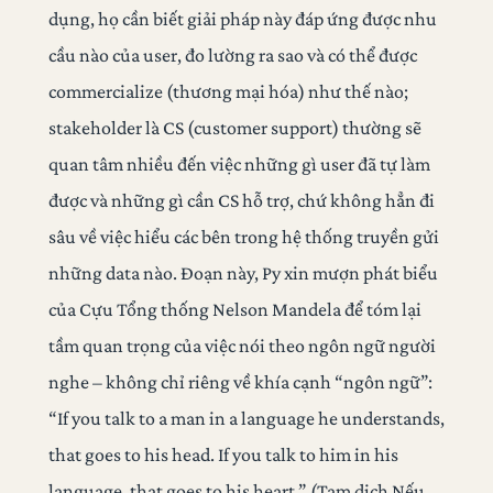
dụng, họ cần biết giải pháp này đáp ứng được nhu
cầu nào của user, đo lường ra sao và có thể được
commercialize (thương mại hóa) như thế nào;
stakeholder là CS (customer support) thường sẽ
quan tâm nhiều đến việc những gì user đã tự làm
được và những gì cần CS hỗ trợ, chứ không hẳn đi
sâu về việc hiểu các bên trong hệ thống truyền gửi
những data nào. Đoạn này, Py xin mượn phát biểu
của Cựu Tổng thống Nelson Mandela để tóm lại
tầm quan trọng của việc nói theo ngôn ngữ người
nghe – không chỉ riêng về khía cạnh “ngôn ngữ”:
“If you talk to a man in a language he understands,
that goes to his head. If you talk to him in his
language, that goes to his heart.” (Tạm dịch Nếu