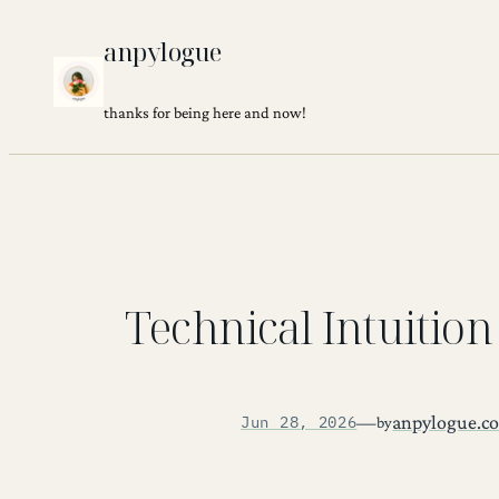
Skip
anpylogue
to
content
thanks for being here and now!
Technical Intuition 
—
anpylogue.c
Jun 28, 2026
by