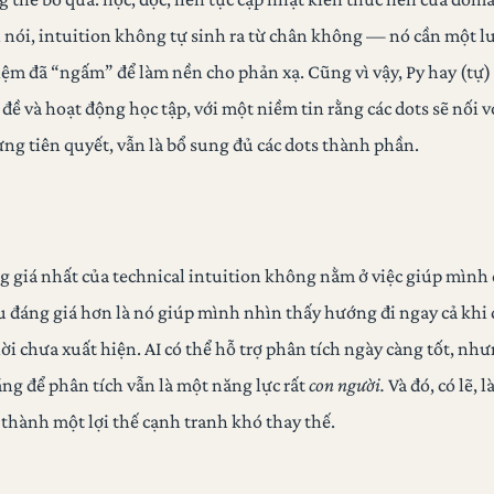
hì nói, intuition không tự sinh ra từ chân không — nó cần một l
hiệm đã “ngấm” để làm nền cho phản xạ. Cũng vì vậy, Py hay (tự
đề và hoạt động học tập, với một niềm tin rằng các dots sẽ nối 
ng tiên quyết, vẫn là bổ sung đủ các dots thành phần.
ng giá nhất của technical intuition không nằm ở việc giúp mình
 đáng giá hơn là nó giúp mình nhìn thấy hướng đi ngay cả khi 
 lời chưa xuất hiện. AI có thể hỗ trợ phân tích ngày càng tốt, nh
áng để phân tích vẫn là một năng lực rất
con người.
Và đó, có lẽ, l
 thành một lợi thế cạnh tranh khó thay thế.