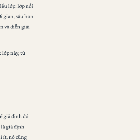
ều lớp: lớp nổi
ời gian, sâu hơn
n và diễn giải
 lớp này, từ
ể giả định đó
là giả định
 ít, nó cũng