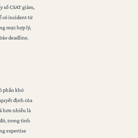
ấy số CSAT giảm,
ể có incident từ
ng mực hợp lý,
bảo deadline.
có phần khó
i quyết định của
uả hơn nhiều là
 đó, trong tình
ng expertise