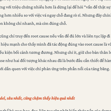
ng với triệu chứng nhiều hơn là dừng lại để hỏi “vấn đề thật 
ông hơn nhiều so với việc vá ngay chỗ đang rò rỉ. Nhưng đây chí
ion không chỉ nhanh, mà còn đúng chỗ.
 cũng chỉ truy đến root cause nếu vấn đề đủ lớn và liên tục lặp đi
 hiệu mạnh cho thấy mình đã tác động đúng vào root cause là 
iều kiện bối cảnh tương đương. Nhưng chí ít, giữ cho bản thân
use như hai đối tượng khác nhau đã là bước đầu cần thiết để hà
ới dần quen với việc chỉ phản ứng trên phần nổi của tảng băng.
el, sâu nhất, cũng chậm thấy hiệu quả nhất
g thể bỏ qua: học, đọc, liên tục cập nhật kiến thức nền của do