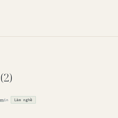
(2)
om
in
Làm nghề