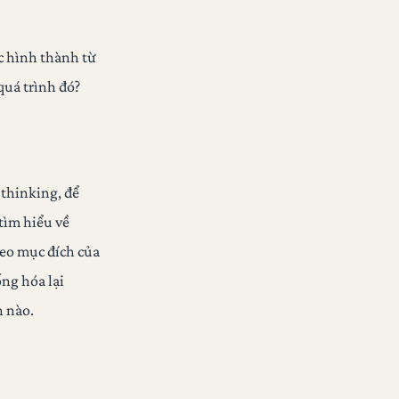
ợc hình thành từ
quá trình đó?
 thinking, để
 tìm hiểu về
heo mục đích của
ng hóa lại
 nào.