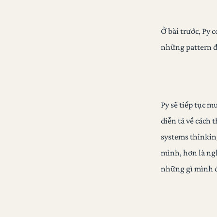
Ở bài trước, Py 
những pattern đã
Py sẽ tiếp tục m
diễn tả về cách 
systems thinkin
mình, hơn là ng
những gì mình đ