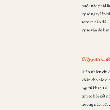
buộc não phải là
Py sẽ ngay lập t
service nào đó… 
Py sẽ vẫn để bả
Ở lớp pattern, đò
Hiển nhiên chỉ 
khăn cho các vị 
người khác. Dễ l
tìm cơ hội kết n
huống nào, với t