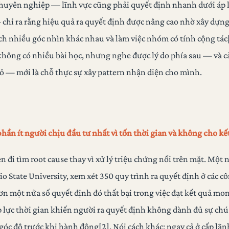
chuyên nghiệp — lĩnh vực cũng phải quyết định nhanh dưới áp l
chỉ ra rằng hiệu quả ra quyết định được nâng cao nhờ xây dựn
ch nhiều góc nhìn khác nhau và làm việc nhóm có tính cộng tác
không có nhiều bài học, nhưng nghe được lý do phía sau — và 
bỏ — mới là chỗ thực sự xây pattern nhận diện cho mình.
phần ít người chịu đầu tư nhất vì tốn thời gian và không cho kế
n đi tìm root cause thay vì xử lý triệu chứng nổi trên mặt. Một
io State University, xem xét 350 quy trình ra quyết định ở các cô
hơn một nửa số quyết định đó thất bại trong việc đạt kết quả 
 lực thời gian khiến người ra quyết định không dành đủ sự chú
góc độ trước khi hành động[2]. Nói cách khác: ngay cả ở cấp lãn