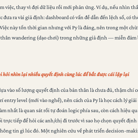
m việc, thay vì đợi dữ liệu rồi mới phản ứng. Ví dụ, nếu nhìn th
ức đưa ra vài giả định: dashboard có vấn đề dẫn đến lệch số, có th
Việc này tốn thời gian nhưng với Py là đáng, nên trong một chừ
n thân wandering (dạo chơi) trong những giả định — miễn đảm 
i hỏi nhìn lại nhiều quyết định cùng lúc để bắt được cái lặp lại
dựa vào số lượng quyết định của bản thân là chưa đủ, thậm chí 
trí entry level (mới vào nghề), nên cách của Py là học cách lý giả
àm nhất là quan sát rồi tự đoán logic phía sau, còn cách hiệu q
ối trực tiếp để hỏi các anh/chị đi trước vì sao họ chọn quyết định
hông tin gì lúc đó. Một nghiên cứu về phát triển decision-maki