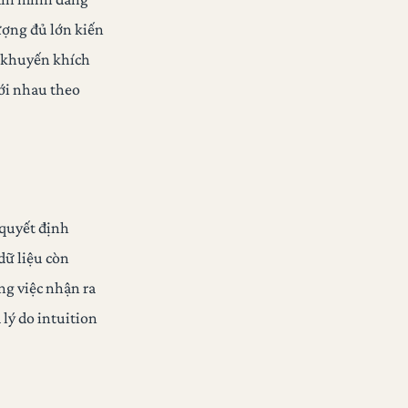
ượng đủ lớn kiến
) khuyến khích
với nhau theo
 quyết định
dữ liệu còn
ưng việc nhận ra
à lý do intuition