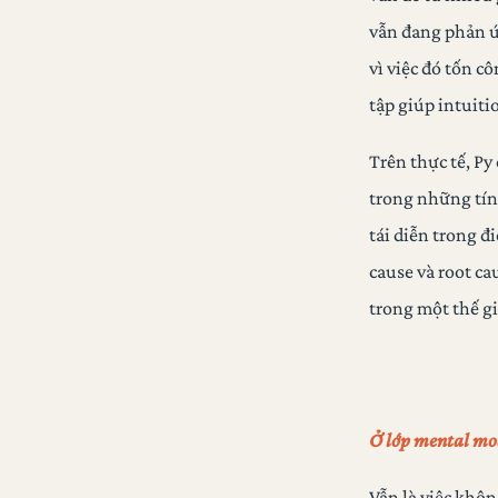
vẫn đang phản ứ
vì việc đó tốn c
tập giúp intuit
Trên thực tế, Py
trong những tín
tái diễn trong đ
cause và root ca
trong một thế gi
Ở lớp mental mod
Vẫn là việc khôn