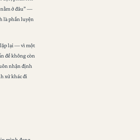
sự nằm ở đâu” —
nh là phần luyện
 lặp lại — vì một
vấn đề không còn
 luôn nhận định
nh xử khác đi
main mình đang