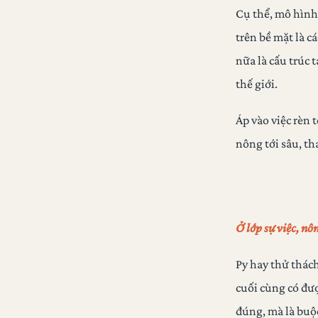
Cụ thể, mô hình
trên bề mặt là cá
nữa là cấu trúc 
thế giới.
Áp vào việc rèn 
nông tới sâu, th
Ở lớp sự việc, n
Py hay thử thách
cuối cùng có đư
đúng, mà là buộc