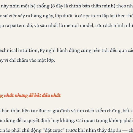
 này nhìn một hệ thống (ở đây là chính bản thân mình) theo nhi
c sự việc xảy ra hàng ngày, lớp dưới là các pattern lặp lại theo th
tạo ra pattern đó, và sâu nhất là mental model, tức cách mình nhì
technical intuition, Py nghĩ hành động cũng nên trải đều qua các
ay vì chỉ chăm vào một lớp.
ông nhất nhưng dễ bắt đầu nhất
 bản thân liên tục đưa ra giả định và tìm cách kiểm chứng, bất k
ợc dùng để ra quyết định hay không. Cái quan trọng không phải 
 não phải chủ động “đặt cược” trước khi nhìn thấy đáp án — chí