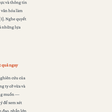
ực và thông tin
g văn hóa làm
[1]. Nghe quyết
cả những lựa
t quả ngay
 nghiên cứu của
ng ty cỡ vừa và
mong muốn —
 ý để xem xét
h đạo, phần lớn