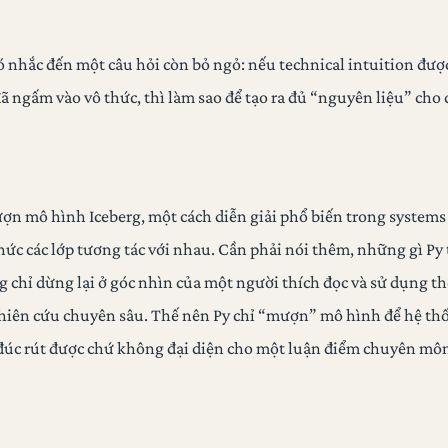
có nhắc đến một câu hỏi còn bỏ ngỏ: nếu technical intuition đư
 ngấm vào vô thức, thì làm sao để tạo ra đủ “nguyên liệu” cho 
ượn mô hình Iceberg, một cách diễn giải phổ biến trong systems
thức các lớp tương tác với nhau. Cần phải nói thêm, những gì Py
g chỉ dừng lại ở góc nhìn của một người thích đọc và sử dụng t
hiên cứu chuyên sâu. Thế nên Py chỉ “mượn” mô hình để hệ thố
úc rút được chứ không đại diện cho một luận điểm chuyên môn