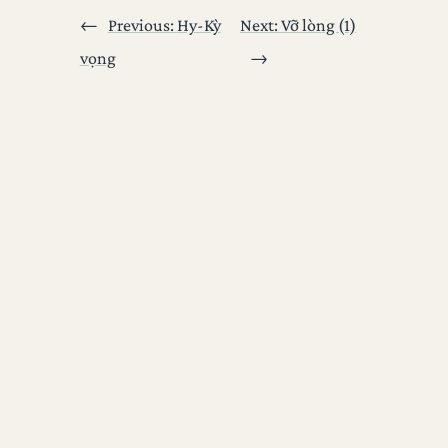
←
Previous:
Hy-Kỳ
Next:
Vỡ lòng (1)
vọng
→