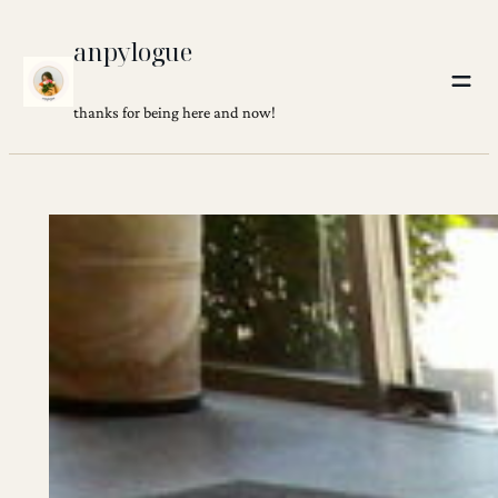
Skip
anpylogue
to
content
thanks for being here and now!