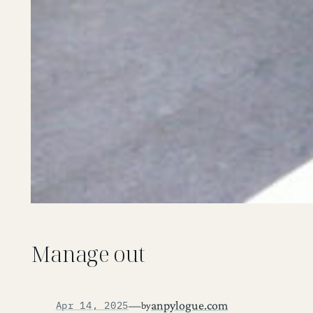
Manage out
—
anpylogue.com
Apr 14, 2025
by